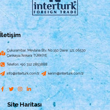
İletişim
Çukurambar, Mevlana Blv. No:150 Daire: 121 06530
Çankaya/Ankara TÜRKİYE
Telefon: +90 312 2853888
info@interturk.com.tr
kerim@interturk.com.tr
Site Haritası