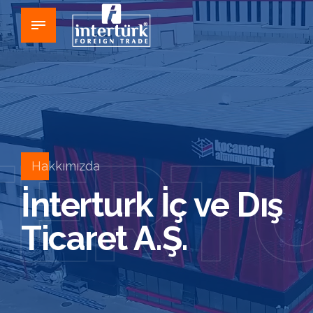
TERT
Hakkımızda
İnterturk İç ve Dış
Ticaret A.Ş.