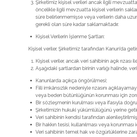
Şirketimiz kişisel verileri ancak ilgili mevzua
öncelikle ilgili mevzuatta kişisel verilerin sak
süre belirlenmemişse veya verilerin daha uzun s
gerekli olan süre kadar saklamaktadır.
Kişisel Verilerin İşlenme Şartları:
Kişisel veriler, Şirketimiz tarafından Kanun’da g
Kişisel veriler, ancak veri sahibinin açık rızası ile
Aşağıdaki şartlardan birinin varlığı halinde, ve
Kanunlarda açıkça öngörülmesi;
Fiili imkânsızlık nedeniyle rızasını açıklayam
veya beden bütünlüğünün korunması için zoru
Bir sözleşmenin kurulması veya ifasıyla doğruda
Şirketimizin hukuki yükümlülüğünü yerine getir
Veri sahibinin kendisi tarafından alenileştirilmi
Bir hakkın tesisi, kullanılması veya korunması 
Veri sahibinin temel hak ve özgürlüklerine zar