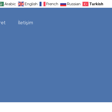
Arabic
English
French
Russian
Turkish
ret
İletişim