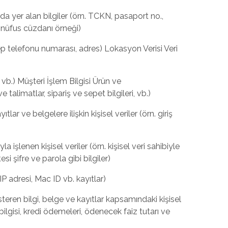
da yer alan bilgiler (örn. TCKN, pasaport no.,
ı nüfus cüzdanı örneği)
 cep telefonu numarası, adres) Lokasyon Verisi Veri
 vb.) Müşteri İşlem Bilgisi Ürün ve
 talimatlar, sipariş ve sepet bilgileri, vb.)
tlar ve belgelere ilişkin kişisel veriler (örn. giriş
la işlenen kişisel veriler (örn. kişisel veri sahibiyle
si şifre ve parola gibi bilgiler)
. IP adresi, Mac ID vb. kayıtlar)
österen bilgi, belge ve kayıtlar kapsamındaki kişisel
bilgisi, kredi ödemeleri, ödenecek faiz tutarı ve