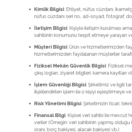
Kimlik Bilgisi
: Ehliyet, nüfus cüzdanı, ikametg
nüfus cüzdanı seri no., ad-soyad, fotoğraf, do
İletişim Bilgisi
: Kişiyle iletişim kurulması am
sahibinin konumunu tespit etmeye yarayan veril
Müşteri Bilgisi
: Ürün ve hizmetlerimizden fayd
hizmetlerimizden faydalanan müşteriler tarafından
Fiziksel Mekân Güvenlik Bilgisi
: Fiziksel me
çıkış logları, ziyaret bilgileri, kamera kayıtları v
İşlem Güvenliği Bilgisi
: Şirketimiz ve ilgili t
ilişkilendirilen işlem ile o kişiyi eşleştirmeye 
Risk Yönetimi Bilgisi
: Şirketimizin ticari, tek
Finansal Bilgi
: Kişisel veri sahibi ile mevcut 
veriler (Örneğin: veri sahibinin yapmış olduğu i
oranı, borç bakiyesi, alacak bakiyesi vb.)