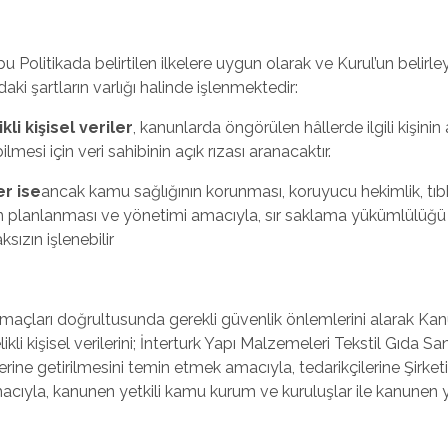
 işbu Politikada belirtilen ilkelere uygun olarak ve Kurul’un bel
daki şartların varlığı halinde işlenmektedir:
kli kişisel veriler
, kanunlarda öngörülen hâllerde ilgili kişinin
ilmesi için veri sahibinin açık rızası aranacaktır.
er ise
ancak kamu sağlığının korunması, koruyucu hekimlik, tıbb
ın planlanması ve yönetimi amacıyla, sır saklama yükümlülüğü a
ksızın işlenebilir
 amaçları doğrultusunda gerekli güvenlik önlemlerini alarak K
itelikli kişisel verilerini; İnterturk Yapı Malzemeleri Tekstil Gıda S
erine getirilmesini temin etmek amacıyla, tedarikçilerine Şirketim
ıyla, kanunen yetkili kamu kurum ve kuruluşlar ile kanunen yetk