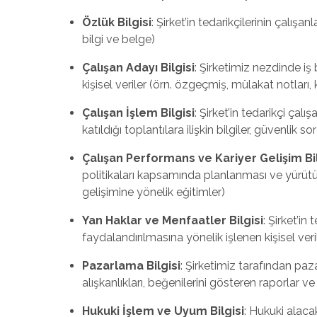
Özlük Bilgisi
: Şirket’in tedarikçilerinin çalı
bilgi ve belge)
Çalışan Adayı Bilgisi
: Şirketimiz nezdinde iş
kişisel veriler (örn. özgeçmiş, mülakat notları, ki
Çalışan İşlem Bilgisi
: Şirket’in tedarikçi çalışa
katıldığı toplantılara ilişkin bilgiler, güvenlik s
Çalışan Performans ve Kariyer Gelişim Bil
politikaları kapsamında planlanması ve yürütül
gelişimine yönelik eğitimler)
Yan Haklar ve Menfaatler Bilgisi
: Şirket’in
faydalandırılmasına yönelik işlenen kişisel veril
Pazarlama Bilgisi
: Şirketimiz tarafından paz
alışkanlıkları, beğenilerini gösteren raporlar ve
Hukuki İşlem ve Uyum Bilgisi
: Hukuki alacak