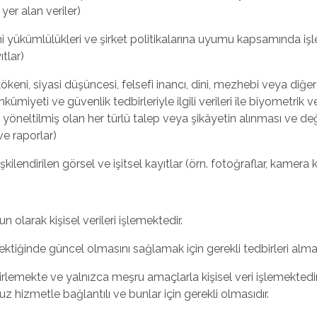
yer alan veriler)
ni yükümlülükleri ve şirket politikalarına uyumu kapsamında işle
ıtlar)
ik kökeni, siyasi düşüncesi, felsefi inancı, dini, mezhebi veya diğer
kûmiyeti ve güvenlik tedbirleriyle ilgili verileri ile biyometrik ve
 yöneltilmiş olan her türlü talep veya şikâyetin alınması ve değerl
 ve raporlar)
ilişkilendirilen görsel ve işitsel kayıtlar (örn. fotoğraflar, kamera k
 olarak kişisel verileri işlemektedir.
erektiğinde güncel olmasını sağlamak için gerekli tedbirleri alma
rlemekte ve yalnızca meşru amaçlarla kişisel veri işlemektedir. B
zmetle bağlantılı ve bunlar için gerekli olmasıdır.