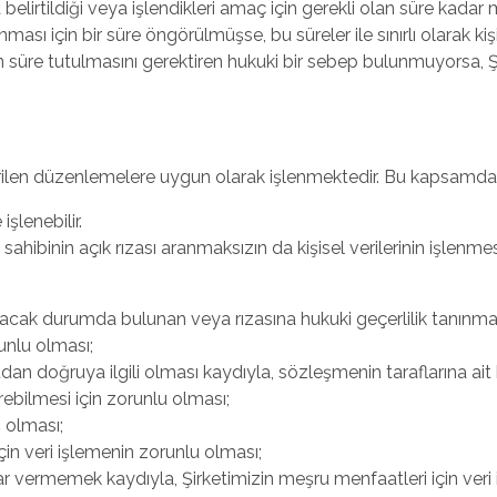
tta belirtildiği veya işlendikleri amaç için gerekli olan süre k
lanması için bir süre öngörülmüşse, bu süreler ile sınırlı olarak 
üre tutulmasını gerektiren hukuki bir sebep bulunmuyorsa, Şirke
etirilen düzenlemelere uygun olarak işlenmektedir. Bu kapsamda
 işlenebilir.
ri sahibinin açık rızası aranmaksızın da kişisel verilerinin işle
ayacak durumda bulunan veya rızasına hukuki geçerlilik tanınmay
nlu olması;
n doğruya ilgili olması kaydıyla, sözleşmenin taraflarına ait ki
ebilmesi için zorunlu olması;
ş olması;
için veri işlemenin zorunlu olması;
ar vermemek kaydıyla, Şirketimizin meşru menfaatleri için veri