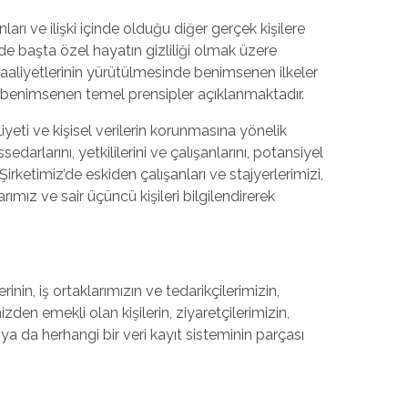
ları ve ilişki içinde olduğu diğer gerçek kişilere
nde başta özel hayatın gizliliği olmak üzere
faaliyetlerinin yürütülmesinde benimsenen ilkeler
 benimsenen temel prensipler açıklanmaktadır.
yeti ve kişisel verilerin korunmasına yönelik
rlarını, yetkililerini ve çalışanlarını, potansiyel
, Şirketimiz’de eskiden çalışanları ve stajyerlerimizi,
larımız ve sair üçüncü kişileri bilgilendirerek
rinin, iş ortaklarımızın ve tedarikçilerimizin,
izden emekli olan kişilerin, ziyaretçilerimizin,
ya da herhangi bir veri kayıt sisteminin parçası