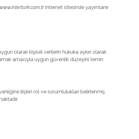
www.interturk.com.tr
internet sitesinde yayımlanır
un olarak kişisel verilerin hukuka aykırı olarak
sağlamak amacıyla uygun güvenlik düzeyini temin
enliğine ilişkin rol ve sorumlulukları belirlenmiş
aktadır.