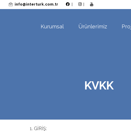
info@interturk.com.tr
|
|
Kurumsal
Ürünlerimiz
Pro
KVKK
GİRİŞ: