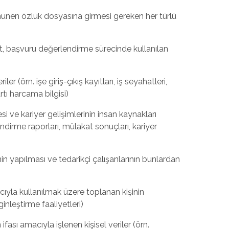
 (kanunen özlük dosyasına girmesi gereken her türlü
ait, başvuru değerlendirme sürecinde kullanılan
riler (örn. işe giriş-çıkış kayıtları, iş seyahatleri,
artı harcama bilgisi)
esi ve kariyer gelişimlerinin insan kaynakları
dirme raporları, mülakat sonuçları, kariyer
inin yapılması ve tedarikçi çalışanlarının bunlardan
cıyla kullanılmak üzere toplanan kişinin
ginleştirme faaliyetleri)
ifası amacıyla işlenen kişisel veriler (örn.