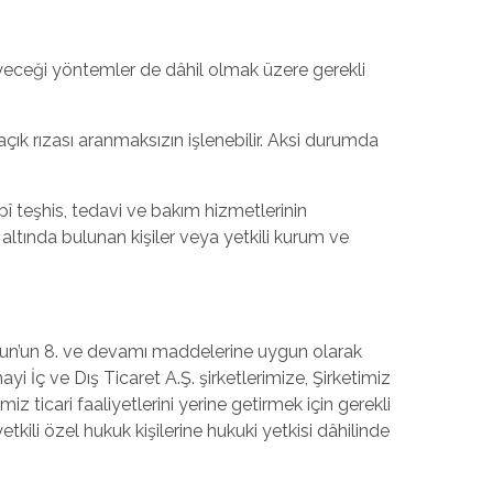
irleyeceği yöntemler de dâhil olmak üzere gerekli
 açık rızası aranmaksızın işlenebilir. Aksi durumda
î teşhis, tedavi ve bakım hizmetlerinin
ltında bulunan kişiler veya yetkili kurum ve
anun’un 8. ve devamı maddelerine uygun olarak
anayi İç ve Dış Ticaret A.Ş. şirketlerimize, Şirketimiz
iz ticari faaliyetlerini yerine getirmek için gerekli
ili özel hukuk kişilerine hukuki yetkisi dâhilinde