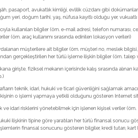
âh, pasaport, avukatlık kimliği, evlilik cüzdanı gibi dokümanlar
ğum yeri, doğum tarihi, yaş, nüfusa kayıtlı olduğu yer, vukuatl
acıyla kullanılan bilgiler (örn. e-mail adresi, telefon numarası,
er (örn. araç kullanımı sırasında edinilen lokasyon verileri)
alanan müşterilere ait bilgiler (örn. müşteri no, meslek bilgisi,
 gerçekleştirilen her türlü işleme ilişkin bilgiler (örn. talep ve
kana girişte, fiziksel mekanın içerisinde kalış sırasında alınan kayı
b.)
arafların teknik, idari, hukuki ve ticari güvenliğini sağlamak amacıy
ve kişinin o işlemi yapmaya yetkili olduğunu gösteren Internet site
nik ve idari risklerini yönetebilmek için işlenen kişisel veriler (örn
hukuki ilişkinin tipine göre yaratılan her türlü finansal sonucu g
şlemlerin finansal sonucunu gösteren bilgiler, kredi tutarı, kart 