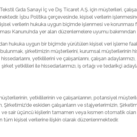
stil Gıda Sanayi İç ve Dış Ticaret A.Ş. için müşterileri, çalışan
ektedir. İşbu Politika çerçevesinde, kişisel verilerin işlenmesi
 kişisel verilerin hukuka uygun biçimde işlenmesi ve korunması 
Korunması Kanunu’nda yer alan düzenlemelere uyumu bakımından
an hukuka uygun bir biçimde yürütülen kişisel veri işleme faali
mak, şirketimizin müşterilerini, kurumsal müşterilerinin hisseda
 hissedarlarını, yetkililerini ve çalışanlarını, çalışan adaylarımızı
 şirket yetkilileri ile hissedarlarımızı, iş ortağı ve tedarikçi aday
şterilerinin, yetkililerinin ve çalışanlarının, potansiyel müşterile
ın, Şirketimiz’de eskiden çalışanların ve stajyerlerimizin, Şirketim
mızın ve sair üçüncü kişilerin tamamen veya kısmen otomatik olan 
tüm kişisel verilerine ilişkin olarak düzenlenmektedir.