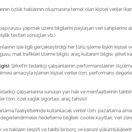
şanlarının özlük haklarının oluşmasına temel olan kişisel veriler
 başvurusu yapmak üzere bilgilerini paylaşan veri sahiplerine 
şilik testleri sonuçları vb.)
nlarının işle ilgili gerçekleştirdiği her türlü işleme ilişkin kişisel ve
orgusu, mail trafikleri izleme bilgisi, araç kullanım bilgisi, şirket k
gisi
: Şirket’in tedarikçi çalışanlarının performanslarının ölçülm
mesi amacıyla işlenen kişisel veriler (örn. performans değerlen
 tedarikçi çalışanlarına sunulan yan hak ve menfaatlerinin takib
er (örn. özel sağlık sigortası, araç tahsisi)
arlama faaliyetlerinde kullanılacak veriler (örn. pazarlama ama
 değerlendirmeler, hedefleme bilgileri, cookie kayıtları, veri zen
 ve hakların tespiti ve takibi ile borç ve kanuni yükümlülüklerin 