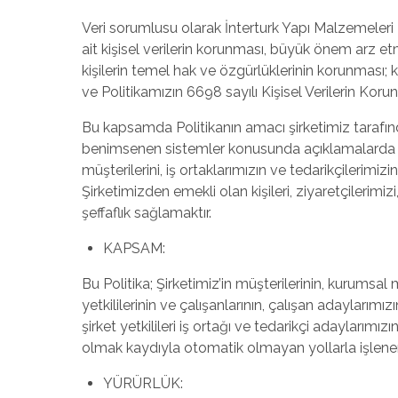
Veri sorumlusu olarak İnterturk Yapı Malzemeleri Tek
ait kişisel verilerin korunması, büyük önem arz etm
kişilerin temel hak ve özgürlüklerinin korunması;
ve Politikamızın 6698 sayılı Kişisel Verilerin 
Bu kapsamda Politikanın amacı şirketimiz tarafınd
benimsenen sistemler konusunda açıklamalarda bulun
müşterilerini, iş ortaklarımızın ve tedarikçilerimizin
Şirketimizden emekli olan kişileri, ziyaretçilerimizi,
şeffaflık sağlamaktır.
KAPSAM:
Bu Politika; Şirketimiz’in müşterilerinin, kurumsal mü
yetkililerinin ve çalışanlarının, çalışan adaylarımız
şirket yetkilileri iş ortağı ve tedarikçi adayları
olmak kaydıyla otomatik olmayan yollarla işlenen 
YÜRÜRLÜK: