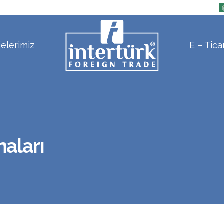
jelerimiz
E – Tica
naları