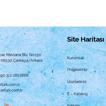
Site Haritası
ar, Mevlana Blv. No:150
Kurumsal
21 06530 Çankaya/Ankara
Projelerimiz
 +90 312 2853888
Ürünlerimiz
rturk.com.tr
erturk.com.tr
E – Katalog
İletişim