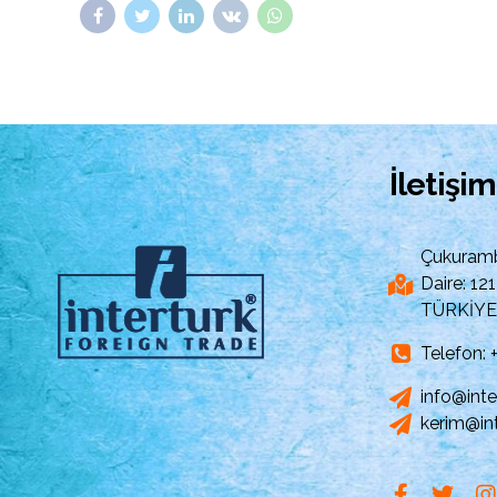
İletişim
Çukuramb
Daire: 1
TÜRKİYE
Telefon:
info@inte
kerim@int