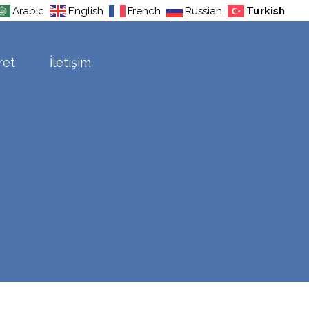
Arabic
English
French
Russian
Turkish
ret
İletişim