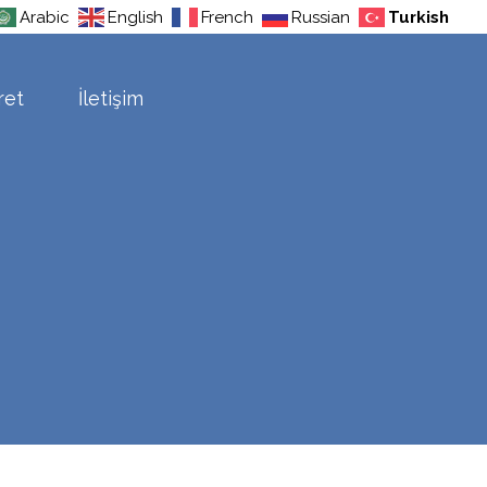
Arabic
English
French
Russian
Turkish
ret
İletişim